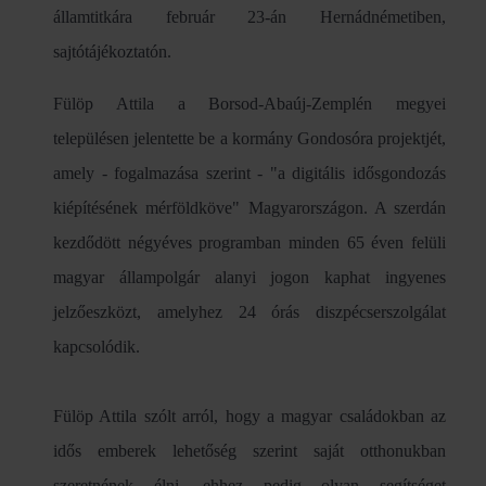
államtitkára február 23-án Hernádnémetiben,
sajtótájékoztatón.
Fülöp Attila a Borsod-Abaúj-Zemplén megyei
településen jelentette be a kormány Gondosóra projektjét,
amely - fogalmazása szerint - "a digitális idősgondozás
kiépítésének mérföldköve" Magyarországon. A szerdán
kezdődött négyéves programban minden 65 éven felüli
magyar állampolgár alanyi jogon kaphat ingyenes
jelzőeszközt, amelyhez 24 órás diszpécserszolgálat
kapcsolódik.
Fülöp Attila szólt arról, hogy a magyar családokban az
idős emberek lehetőség szerint saját otthonukban
szeretnének élni, ehhez pedig olyan segítséget