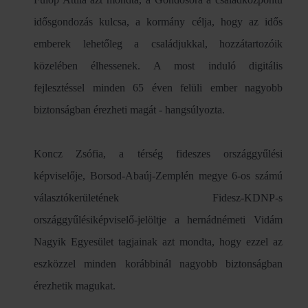
idősgondozás kulcsa, a kormány célja, hogy az idős
emberek lehetőleg a családjukkal, hozzátartozóik
közelében élhessenek. A most induló digitális
fejlesztéssel minden 65 éven felüli ember nagyobb
biztonságban érezheti magát - hangsúlyozta.
Koncz Zsófia, a térség fideszes országgyűlési
képviselője, Borsod-Abaúj-Zemplén megye 6-os számú
választókerületének Fidesz-KDNP-s
országgyűlésiképviselő-jelöltje a hernádnémeti Vidám
Nagyik Egyesület tagjainak azt mondta, hogy ezzel az
eszközzel minden korábbinál nagyobb biztonságban
érezhetik magukat.