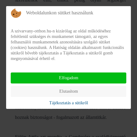
szeretnének igénybe venni, amely biztonságérzetüket
Weboldalunkon sütiket használunk
növeli, közösségi kötődéseiket megerősíti. A kormány
ezért indítja el a Gondosóra országos programot - fűzte
A szivarvany-otthon.hu-n kizárólag az oldal működéséhez
feltétlenül szükséges és munkamenet támogató, az egyes
hozzá.
felhasználói munkamenetek azonosítására szolgáló sütiket
(cookies) használunk. A Hatóság oldalán alkalmazott funkcionális
sütikről bővebb tájékoztatás a Tájékoztatás a sütikről gomb
Közlése szerint a következő négy évben olyan ingyenes
megnyomásával érhető el.
jelzőeszközre és a hozzá tartozó, 0-24 órában elérhető
Elfogadom
diszpécserközpontra alapuló szolgáltatás épül ki, amelyet
minden 65 éven felüli magyar állampolgár alanyi jogon
Elutasítom
igényelhet, és használhat ingyenesen. Ezzel a
Tájékoztatás a sütikről
kezdeményezéssel csaknem 1,5 millió idős ember életébe
hoznak biztonságot - fogalmazott az államtitkár.
Fülöp Attila azt mondta, a Gondosóra a családközpontú