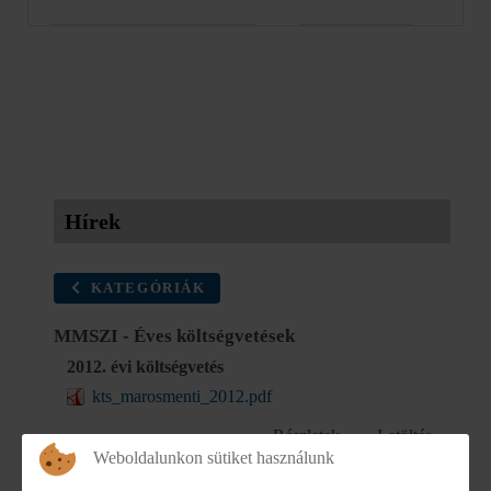
Hírek
KATEGÓRIÁK
MMSZI - Éves költségvetések
2012. évi költségvetés
kts_marosmenti_2012.pdf
Részletek
Letöltés
Weboldalunkon sütiket használunk