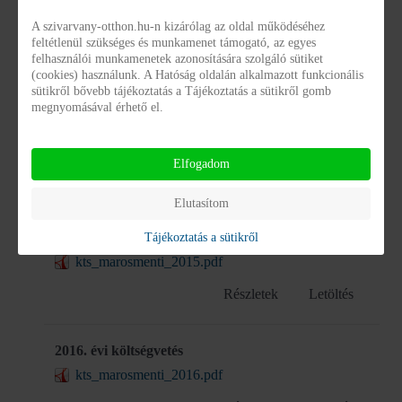
2013. évi költségvetés
A szivarvany-otthon.hu-n kizárólag az oldal működéséhez
kts_marosmenti_2013.pdf
feltétlenül szükséges és munkamenet támogató, az egyes
felhasználói munkamenetek azonosítására szolgáló sütiket
Részletek
Letöltés
(cookies) használunk. A Hatóság oldalán alkalmazott funkcionális
sütikről bővebb tájékoztatás a Tájékoztatás a sütikről gomb
megnyomásával érhető el.
2014. évi költségvetés
kts_marosmenti_2014.pdf
Elfogadom
Részletek
Letöltés
Elutasítom
2015. évi költségvetés
Tájékoztatás a sütikről
kts_marosmenti_2015.pdf
Részletek
Letöltés
2016. évi költségvetés
kts_marosmenti_2016.pdf